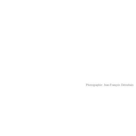
Photographie: Jean-François Deroubaix