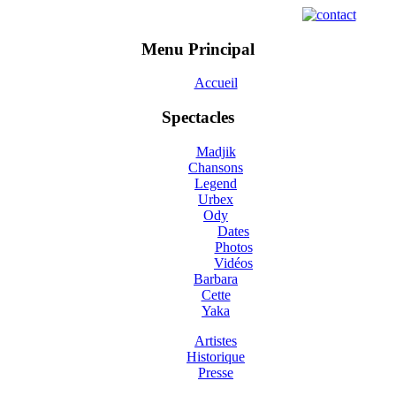
Menu Principal
Accueil
Spectacles
Madjik
Chansons
Legend
Urbex
Ody
Dates
Photos
Vidéos
Barbara
Cette
Yaka
Artistes
Historique
Presse